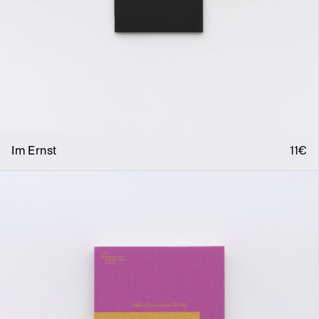
Im Ernst
11€