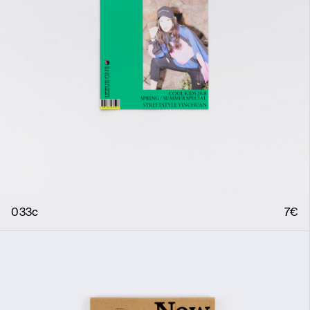
033c
7€