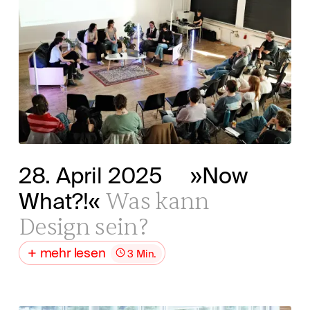
28. April 2025
»Now
Was kann
What?!«
Design sein?
mehr lesen
3 Min.