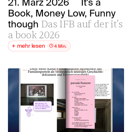
21. März 2026
It's a
Book, Money Low, Funny
Das IFB auf der it’s
though
a book 2026
mehr lesen
4 Min.